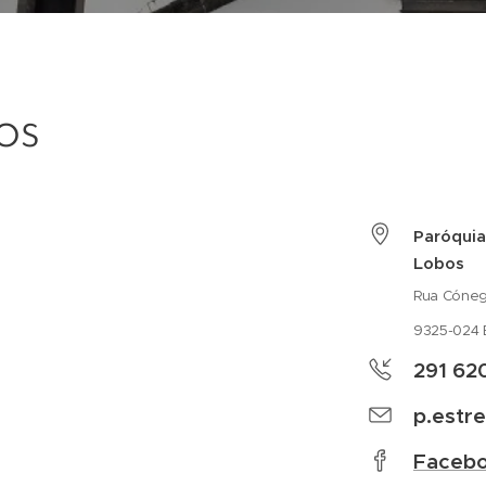
os
Paróquia
Lobos
Rua Cónego
9325-024 
291 62
p.estr
Faceb